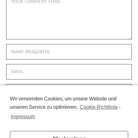
Wir verwenden Cookies, um unsere Website und
unseren Service zu optimieren.
Cookie-Richtlinie
-
Name, E-Mail-Adresse und Website in diesem
Browser für meinen nächsten Kommentar
Impressum
speichern.