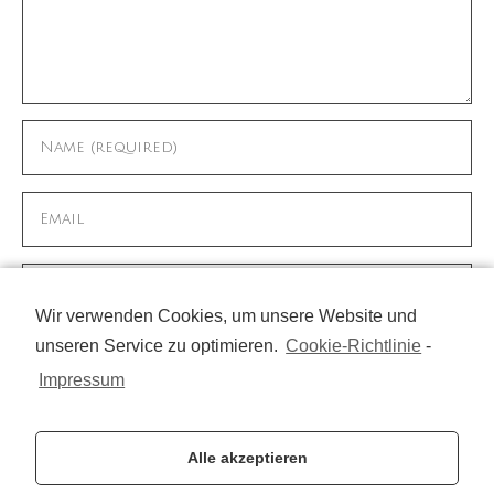
Wir verwenden Cookies, um unsere Website und
unseren Service zu optimieren.
Cookie-Richtlinie
-
Name, E-Mail-Adresse und Website in diesem
Browser für meinen nächsten Kommentar
Impressum
speichern.
Alle akzeptieren