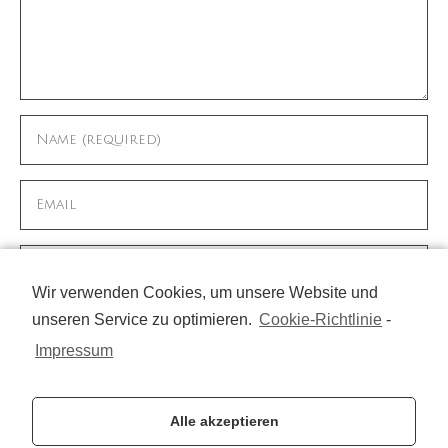
Wir verwenden Cookies, um unsere Website und
unseren Service zu optimieren.
Cookie-Richtlinie
-
Name, E-Mail-Adresse und Website in diesem
Browser für meinen nächsten Kommentar
Impressum
speichern.
Alle akzeptieren