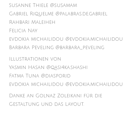
Susanne Thiele
@susamam
Gabriel Riquelme
@palabras.de.gabriel
Rahbari Maleiheh
Felicia Nay
evdokia michailidou
@evdokia.michailidou
Barbara Peveling
@barbara_peveling
Illustrationen von
Yasmin Hasan
@qasi4ka.shashi
Fatma Tuna
@diasporid
evdokia michailidou
@evdokia.michailidou
Danke an Golnaz Zoleikani für die
Gestaltung und das Layout.