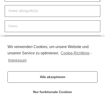
Wir verwenden Cookies, um unsere Website und
unseren Service zu optimieren.
Cookie-Richtlinie
-
Name, E-Mail-Adresse und Website in diesem
Browser für meinen nächsten Kommentar
Impressum
speichern.
Alle akzeptieren
Nur funktionale Cookies