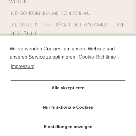
wieder.
Indigo, Kornblume, Königsblau.
Die Stille ist ein Träger der Einsamkeit. Liebe
diese Ruhe.
Ihren Herzschlag empfindet sie angenehm
Wir verwenden Cookies, um unsere Website und
wie weiche Musik in ihren Schläfen.
unseren Service zu optimieren.
Cookie-Richtlinie
-
Liebkosend schmiegt sich der Ton an ihren
Impressum
Puls. Sie fühlt eine leichte heitere Freude,
so allein im Blumenstaub.
Alle akzeptieren
Nur funktionale Cookies
Einstellungen anzeigen